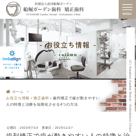
MENU
お役立ち情報
column
（C）Funabori Garden Dental / Orthodontic Clinic
ホーム
お役立ち情報
›
矯正歯科
›
歯列矯正で歯が動きやすい
人の特徴と治療を短期化させる4つの方法
公開日：
2023/07/14
更新日：
2025/11/17
歯列矯正で歯が動きやすい人の特徴と治