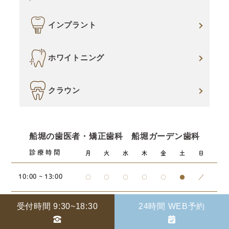
インプラント
ホワイトニング
クラウン
船堀の歯医者・矯正歯科 船堀ガーデン歯科
診療時間
月
火
水
木
金
土
日
10:00 ~ 13:00
○
○
○
○
○
●
／
14:30 ~ 18:30
受付時間 9:30~18:30
24時間 WEB予約
○
○
○
○
○
●
／