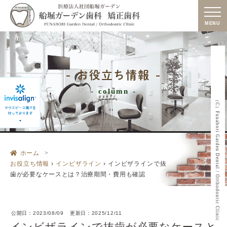
MENU
お役立ち情報
column
（C）Funabori Garden Dental / Orthodontic Clinic
ホーム
お役立ち情報
›
インビザライン
›
インビザラインで抜
歯が必要なケースとは？治療期間・費用も確認
公開日：
2023/08/09
更新日：
2025/12/11
インビザラインで抜歯が必要なケースと