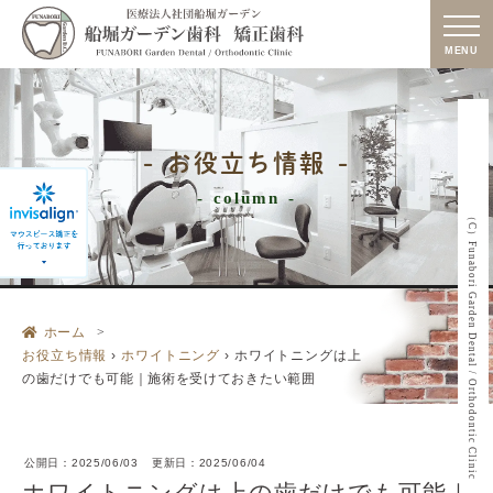
MENU
お役立ち情報
column
（C）Funabori Garden Dental / Orthodontic Clinic
ホーム
お役立ち情報
›
ホワイトニング
›
ホワイトニングは上
の歯だけでも可能｜施術を受けておきたい範囲
公開日：
2025/06/03
更新日：
2025/06/04
ホワイトニングは上の歯だけでも可能｜