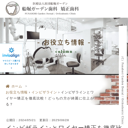
お役立ち情報
column
（C）Funabori Garden Dental / Orthodontic Clinic
ホーム
お役立ち情報
›
インビザライン
›
インビザラインとワ
イヤー矯正を徹底比較！どっちの方が綺麗に仕上が
る？
公開日：
2024/05/21
更新日：
2025/08/28
インビザラインとワイヤー矯正を徹底比