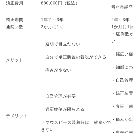
矯正費用
880,000円（税込）
矯正再診料
矯正期間
1年半～3年
2年～3年
通院回数
2か月に1回
1か月に1
・症例数
い
・透明で目立たない
・幅広い
・自分で矯正装置の着脱ができる
メリット
・細部に
・痛みが少ない
・自己管
・矯正装
・自己管理が必要
・食事、
・適応症例が限られる
デメリット
・痛みが
・マウスピース装着時は、飲食がで
きない
・虫歯や